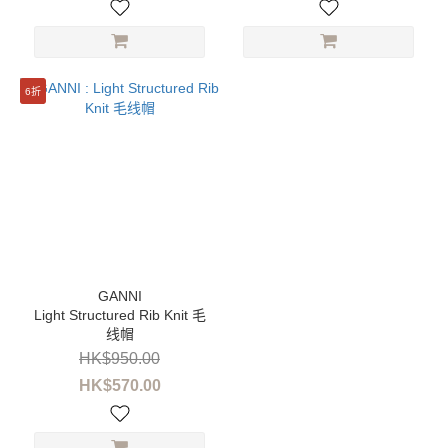
6折
Light Structured Rib Knit 毛
线帽
HK$950.00
HK$570.00