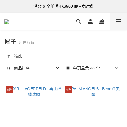
港台澳 全单满HK$500 即享免运费
购买指定折扣货品可享7折
购买指定折扣货品可享7折
帽子
9 件商品
套
用
筛选
筛
选
商品排序
每页显示 48 个
(0/20)
分
6折
6折
类
帽
子
(9)