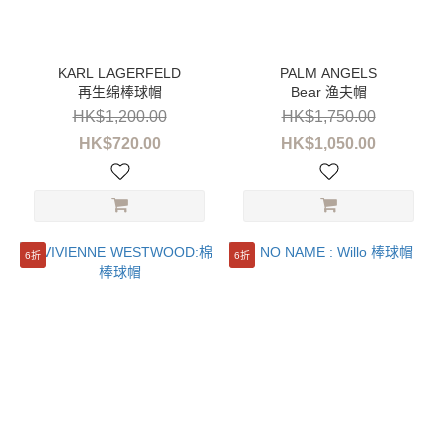
性
別
女
再生绵棒球帽
Bear 渔夫帽
装
(9)
HK$1,200.00
HK$1,750.00
HK$720.00
HK$1,050.00
尺
寸
L
(1)
6折
6折
L/XL
(1)
M
(1)
S
(1)