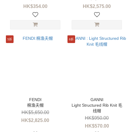
HK$354.00
HK$2,575.00
VIVIENNE
WESTWOOD
(1)
价格
(HK$)
5折
6折
~
棉渔夫帽
Light Structured Rib Knit 毛
线帽
HK$5,650.00
HK$950.00
HK$2,825.00
HK$570.00