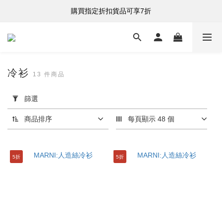
購買指定折扣貨品可享7折
購買指定折扣貨品可享7折
港台澳 全單滿HK$500 即享免運費
購買指定折扣貨品可享7折
冷衫
13 件商品
套
用
篩選
篩
選
商品排序
每頁顯示 48 個
(0/20)
分
5折
5折
類
服
裝
(13)