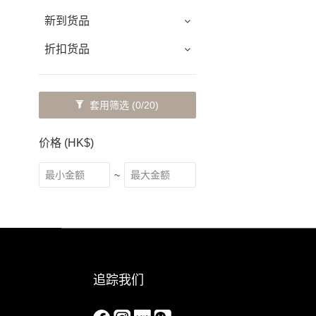
新到货品
折扣货品
套用筛选
(0/20)
价格 (HK$)
~
追踪我们