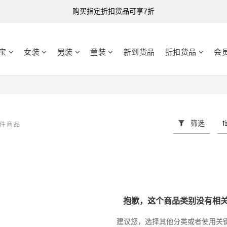
购买指定折扣货品可享7折
购买指定折扣货品可享7折
港台澳 全单满HK$500 即享免运费
宝
女装
男装
童装
新到货品
折扣货品
会
购买指定折扣货品可享7折
筛选
 件商品
抱歉，这个商品类别没有相
建议您，选择其他分类或者使用关