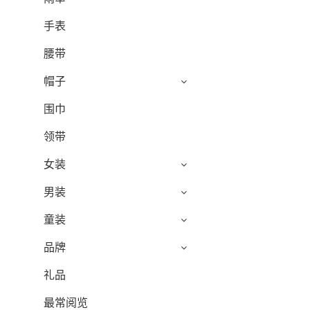
手表
腰带
帽子
围巾
领带
女装
男装
童装
品牌
礼品
最常阅览