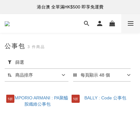
港台澳 全單滿HK$500 即享免運費
購買指定折扣貨品可享7折
購買指定折扣貨品可享7折
公事包
3 件商品
套
用
篩選
篩
選
商品排序
每頁顯示 48 個
(0/20)
品
5折
5折
牌
BALLY
(2)
EMPORIO