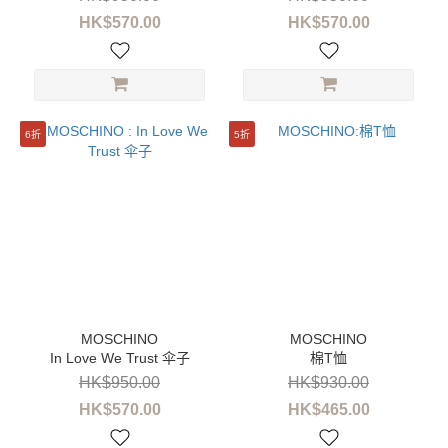
HK$570.00
HK$570.00
6折
5折
In Love We Trust 伞子
棉T恤
HK$950.00
HK$930.00
HK$570.00
HK$465.00