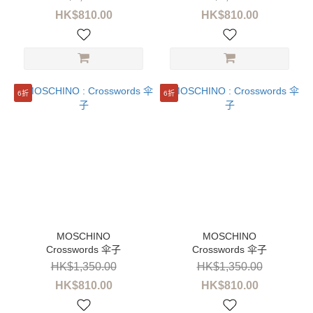
尺
HK$810.00
HK$810.00
寸
12A
(24)
14A
6折
6折
(24)
36
(7)
37
(7)
38
(7)
Crosswords 伞子
Crosswords 伞子
39
HK$1,350.00
HK$1,350.00
(7)
HK$810.00
HK$810.00
34/35
(2)