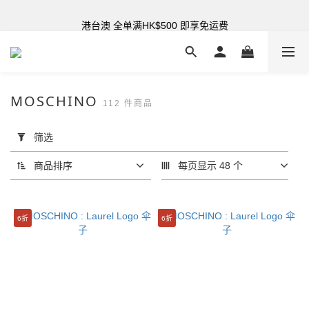
港台澳 全单满HK$500 即享免运费
购买指定折扣货品可享7折
购买指定折扣货品可享7折
MOSCHINO
112 件商品
套
用
筛选
筛
选
商品排序
每页显示 48 个
(0/20)
分
6折
6折
类
领
带
(8)