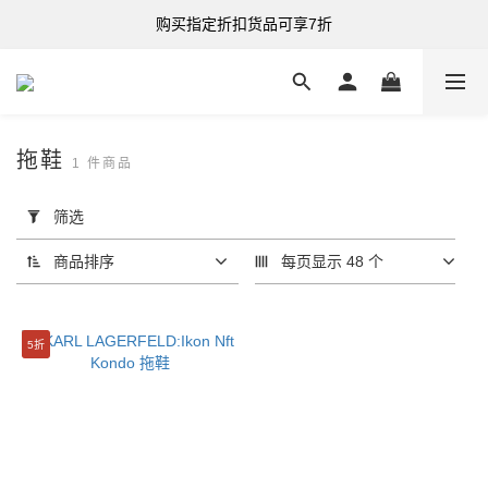
购买指定折扣货品可享7折
购买指定折扣货品可享7折
港台澳 全单满HK$500 即享免运费
购买指定折扣货品可享7折
拖鞋
1 件商品
套
用
筛选
筛
选
商品排序
每页显示 48 个
(0/20)
分
5折
类
鞋
子
(1)