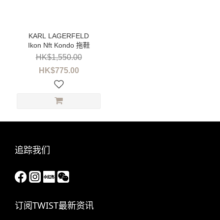
性
別
女
Ikon Nft Kondo 拖鞋
装
(1)
HK$1,550.00
HK$775.00
品
牌
KARL
LAGERFELD
(1)
追踪我们
价格
(HK$)
~
订阅TWIST最新资讯