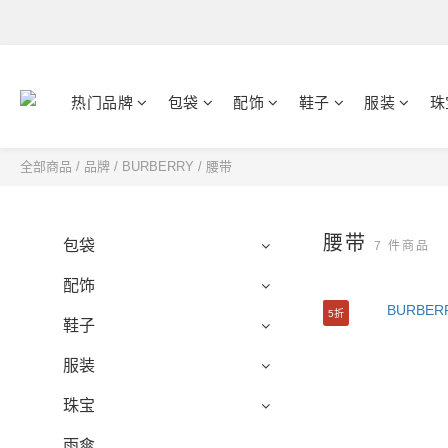
热门品牌
包袋
配饰
鞋子
服装
珠
全部商品
/
品牌
/
BURBERRY
/
腰带
腰带
包袋
7 件商品
配饰
5折
鞋子
服装
珠宝
雨傘