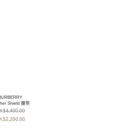
her Shield 腰带
K$4,400.00
K$2,200.00