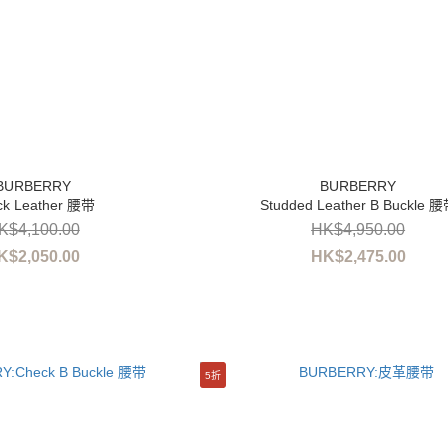
ck Leather 腰带
Studded Leather B Buckle 
K$4,100.00
HK$4,950.00
K$2,050.00
HK$2,475.00
5折