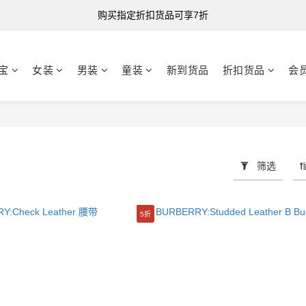
购买指定折扣货品可享7折
购买指定折扣货品可享7折
港台澳 全单满HK$500 即享免运费
宝
女装
男装
童装
新到货品
折扣货品
会
购买指定折扣货品可享7折
筛选
5折