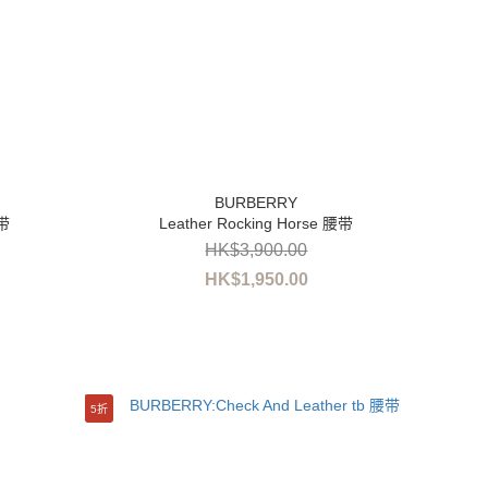
腰带
Leather Rocking Horse 腰带
HK$3,900.00
HK$1,950.00
5折