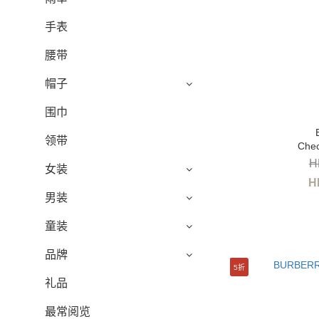
手表
腰带
帽子
围巾
领带
Che
H
女装
H
男装
童装
品牌
5折
礼品
最常阅览