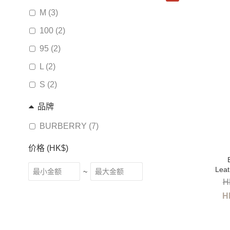
M (3)
100 (2)
95 (2)
L (2)
S (2)
品牌
BURBERRY (7)
价格 (HK$)
Leat
~
H
H