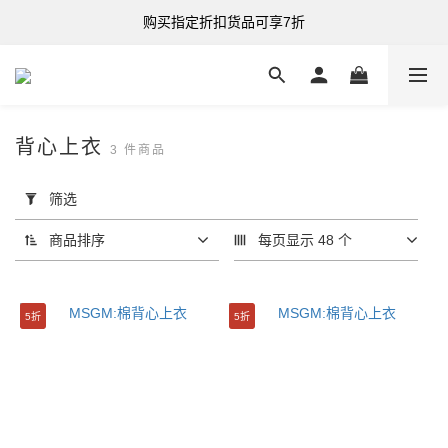
购买指定折扣货品可享7折
购买指定折扣货品可享7折
港台澳 全单满HK$500 即享免运费
购买指定折扣货品可享7折
背心上衣
3 件商品
套
用
筛选
筛
选
商品排序
每页显示 48 个
(0/20)
分
5折
5折
类
服
装
(3)