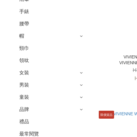
手錶
腰帶
帽
頸巾
領呔
VIVIEN
H
女裝
男裝
童裝
品牌
限價貨品
禮品
最常閱覽