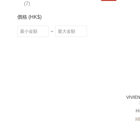
(7)
價格 (HK$)
~
H
H