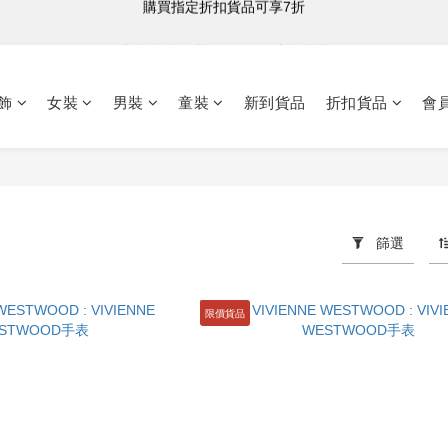
購買指定折扣貨品可享7折
港台澳 全單滿HK$500 即享免運費
購買指定折扣貨品可享7折
飾
女裝
男裝
童裝
新到貨品
折扣貨品
會
篩選
限價貨品