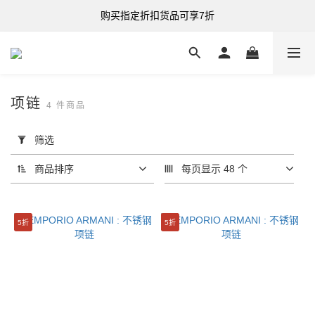
购买指定折扣货品可享7折
购买指定折扣货品可享7折
港台澳 全单满HK$500 即享免运费
购买指定折扣货品可享7折
项链
4 件商品
套
用
筛选
筛
选
商品排序
每页显示 48 个
(0/20)
分
5折
5折
类
珠
宝
(4)