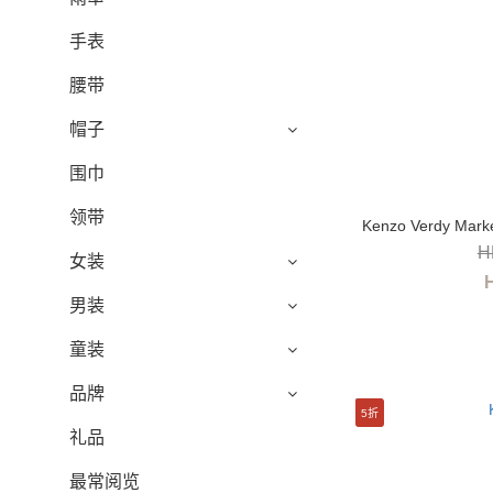
手表
腰带
帽子
围巾
领带
Kenzo Verdy Mark
H
女装
男装
童装
品牌
5折
礼品
最常阅览