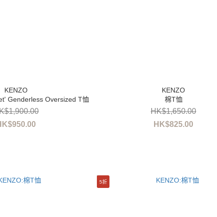
et' Genderless Oversized T恤
棉T恤
K$1,900.00
HK$1,650.00
HK$950.00
HK$825.00
5折