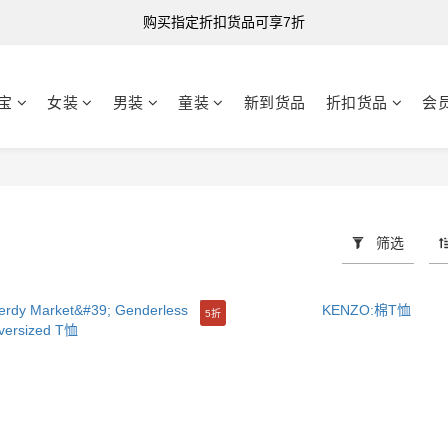
购买指定折扣货品可享7折
港台澳 全单满HK$500 即享免运费
购买指定折扣货品可享7折
宝
女装
男装
童装
新到货品
折扣货品
会
筛选
5折