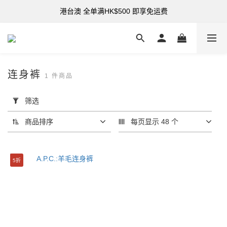
港台澳 全单满HK$500 即享免运费
购买指定折扣货品可享7折
购买指定折扣货品可享7折
连身裤
1 件商品
套
用
筛选
筛
选
商品排序
每页显示 48 个
(0/20)
分
5折
类
服
装
(1)