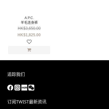
性
別
女
羊毛连身裤
装
(1)
HK$3,650.00
HK$1,825.00
尺
寸
L
(1)
M
(1)
追踪我们
S
(1)
品
订阅TWIST最新资讯
牌