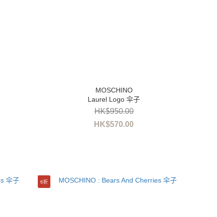
Laurel Logo 伞子
HK$950.00
HK$570.00
6折