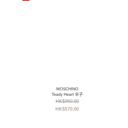
Teady Heart 伞子
HK$950.00
HK$570.00