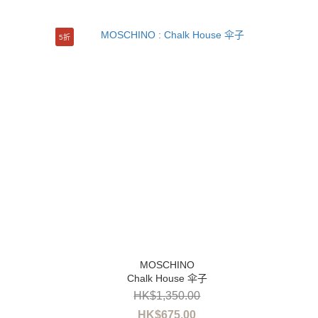
5折
Chalk House 伞子
HK$1,350.00
HK$675.00