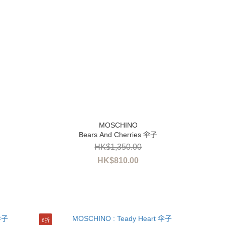
Bears And Cherries 伞子
HK$1,350.00
HK$810.00
6折