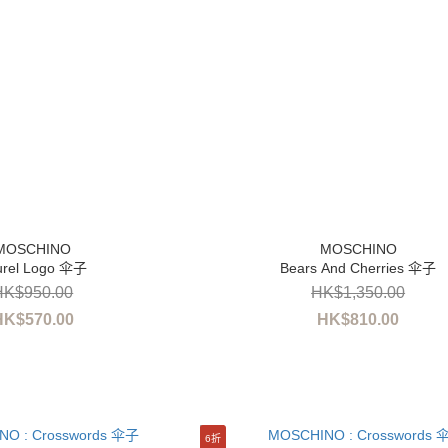
urel Logo 伞子
Bears And Cherries 伞子
HK$950.00
HK$1,350.00
HK$570.00
HK$810.00
6折