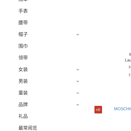
手表
腰带
帽子
围巾
领带
La
女装
男装
童装
品牌
6折
礼品
最常阅览