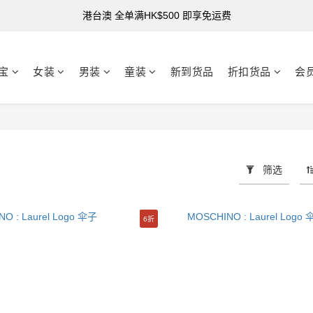
港台澳 全单满HK$500 即享免运费
购买指定折扣货品可享7折
购买指定折扣货品可享7折
宝
女装
男装
童装
新到货品
折扣货品
会
筛选
6折