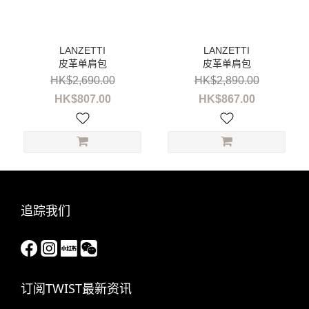
性
別
女
皮革单肩包
皮革单肩包
装
(2)
HK$2,690.00
HK$2,890.00
HK$807.00
HK$867.00
品
牌
LANZETTI
(2)
价格
追踪我们
(HK$)
~
订阅TWIST最新资讯