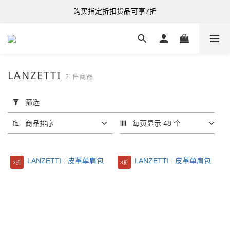
购买指定折扣货品可享7折
购买指定折扣货品可享7折
港台澳 全单满HK$500 即享免运费
购买指定折扣货品可享7折
LANZETTI
2 件商品
套
用
筛选
筛
选
商品排序
每页显示 48 个
(0/20)
分
3折
3折
类
包
袋
(2)