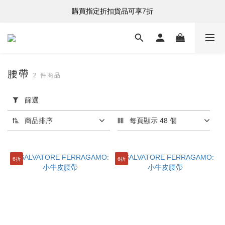
購買指定折扣貨品可享7折
購買指定折扣貨品可享7折
港台澳 全單滿HK$500 即享免運費
購買指定折扣貨品可享7折
腰帶
2 件商品
套
用
篩選
篩
選
商品排序
每頁顯示 48 個
(0/20)
分
6折
6折
類
腰
帶
(2)