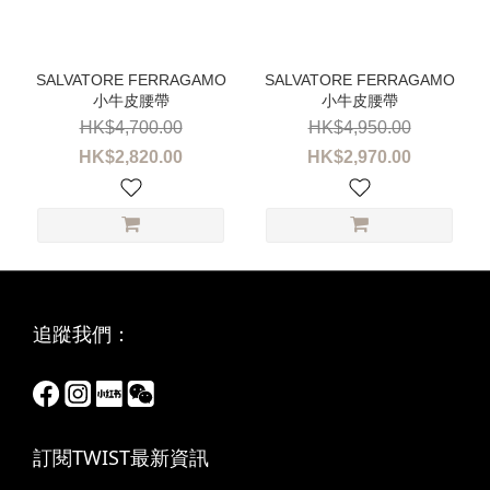
性
別
女
小牛皮腰帶
小牛皮腰帶
裝
(2)
HK$4,700.00
HK$4,950.00
HK$2,820.00
HK$2,970.00
尺
寸
80
(2)
85
(2)
追蹤我們：
90
(2)
95
(1)
訂閱TWIST最新資訊