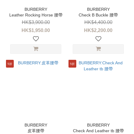
100
(3)
Leather Rocking Horse 腰帶
Check B Buckle 腰帶
HK$3,900.00
HK$4,400.00
90
(3)
HK$1,950.00
HK$2,200.00
95
(3)
85
(1)
5折
5折
品
牌
BURBERRY
(7)
價格
(HK$)
皮革腰帶
Check And Leather tb 腰帶