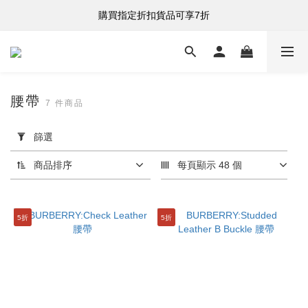
購買指定折扣貨品可享7折
購買指定折扣貨品可享7折
港台澳 全單滿HK$500 即享免運費
購買指定折扣貨品可享7折
腰帶
7 件商品
套
用
篩選
篩
選
商品排序
每頁顯示 48 個
(0/20)
分
5折
5折
類
腰
帶
(7)