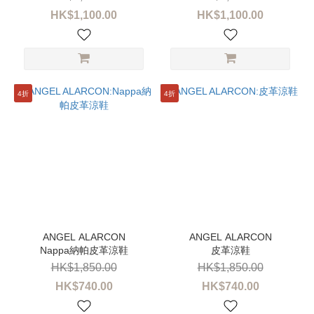
(12)
HK$1,100.00
HK$1,100.00
TORY
BURCH
(12)
NR
4折
4折
RAPISARDI
(8)
ALBANO
(7)
FABIO
RUSCONI
(7)
MENGHI
Nappa納帕皮革涼鞋
皮革涼鞋
(7)
HK$1,850.00
HK$1,850.00
MIM
HK$740.00
HK$740.00
MAR
(7)