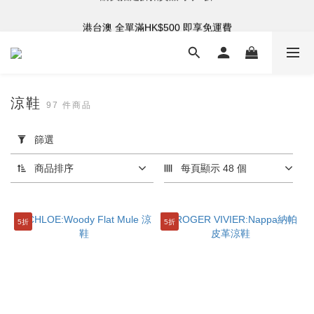
港台澳 全單滿HK$500 即享免運費
購買指定折扣貨品可享7折
購買指定折扣貨品可享7折
涼鞋
97 件商品
套
用
篩選
篩
選
商品排序
每頁顯示 48 個
(0/20)
分
5折
5折
類
鞋
履
(97)