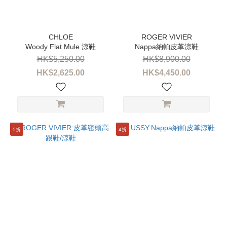
性
別
女
Woody Flat Mule 涼鞋
Nappa納帕皮革涼鞋
裝
(97)
HK$5,250.00
HK$8,900.00
HK$2,625.00
HK$4,450.00
尺
寸
36
(72)
5折
4折
37
(72)
38
(72)
39
(55)
35