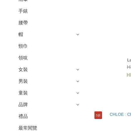
手錶
腰帶
帽
頸巾
領呔
L
H
女裝
H
男裝
童裝
品牌
禮品
5折
最常閱覽