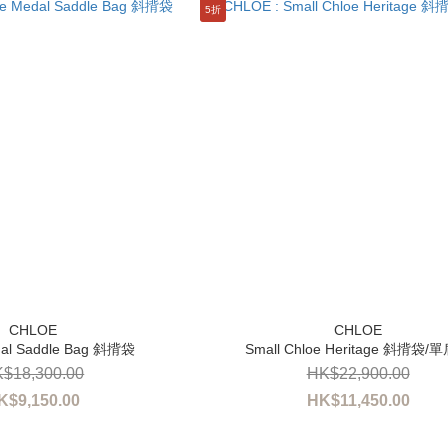
5折
dal Saddle Bag 斜揹袋
Small Chloe Heritage 斜揹袋/
$18,300.00
HK$22,900.00
K$9,150.00
HK$11,450.00