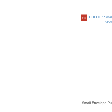
價格 (HK$)
~
5折
Small Envelope P