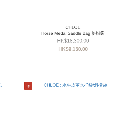
Horse Medal Saddle Bag 斜揹袋
HK$18,300.00
HK$9,150.00
5折