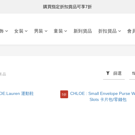
購買指定折扣貨品可享7折
購買指定折扣貨品可享7折
港台澳 全單滿HK$500 即享免運費
飾
女裝
男裝
童裝
新到貨品
折扣貨品
會
購買指定折扣貨品可享7折
篩選
件商品
5折