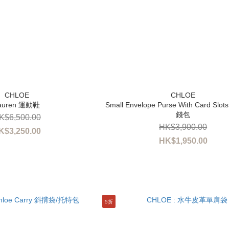
auren 運動鞋
Small Envelope Purse With Card Sl
錢包
K$6,500.00
HK$3,900.00
K$3,250.00
HK$1,950.00
5折