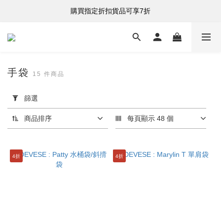
購買指定折扣貨品可享7折
購買指定折扣貨品可享7折
港台澳 全單滿HK$500 即享免運費
購買指定折扣貨品可享7折
手袋
15 件商品
套
用
篩選
篩
選
商品排序
每頁顯示 48 個
(0/20)
分
4折
4折
類
手
袋
(15)