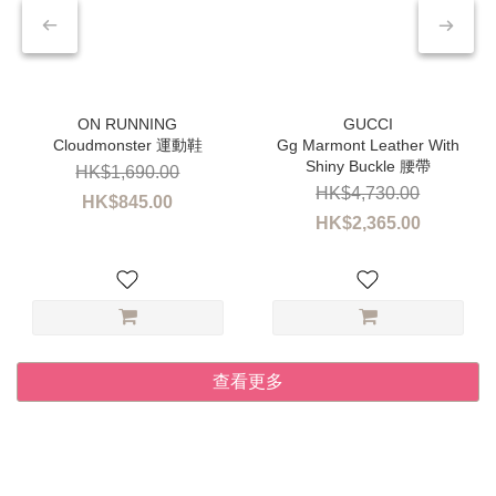
Cloudmonster 運動鞋
Gg Marmont Leather With
Shiny Buckle 腰帶
HK$1,690.00
HK$4,730.00
HK$845.00
HK$2,365.00
查看更多