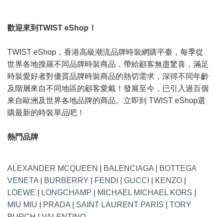
歡迎來到TWIST eShop！
TWIST eShop，香港高級潮流品牌時裝網購平臺，每季從
世界各地搜羅不同品牌時裝商品，帶給顧客無盡驚喜，滿足
時裝愛好者對優質品牌時裝商品的熱切需求，深得不同年齡
及階層來自不同地區的顧客愛戴！發展至今，已引入過百個
來自歐洲及世界各地品牌的商品。立即到 TWIST eShop選
購最新的時裝單品吧！
熱門品牌
ALEXANDER MCQUEEN
|
BALENCIAGA
|
BOTTEGA
VENETA
|
BURBERRY
|
FENDI
|
GUCCI
|
KENZO
|
LOEWE
|
LONGCHAMP
|
MICHAEL MICHAEL KORS
|
MIU MIU
|
PRADA
|
SAINT LAURENT PARIS
|
TORY
BURCH
|
VALENTINO